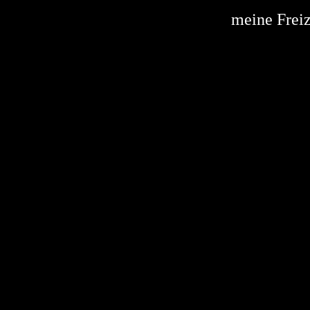
meine Freize
.
.
.